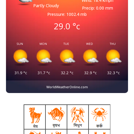
Wind: 18.4 kmph
Partly Cloudy
Precip: 0.00 mm
Pressure: 1002.4 mb
29.0
°c
SUN
MON
TUE
WED
THU
31.9
°c
31.7
°c
32.2
°c
32.9
°c
32.3
°c
WorldWeatherOnline.com