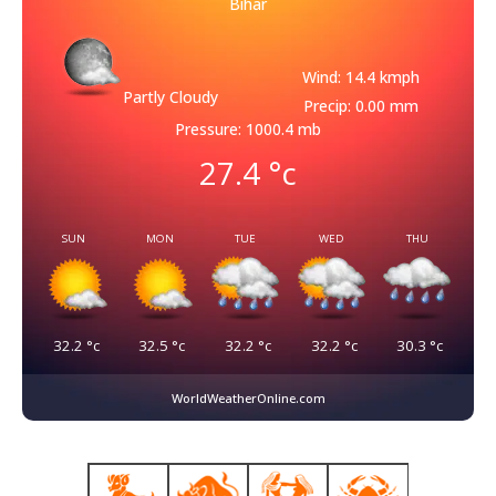
Bihar
Wind: 14.4 kmph
Partly Cloudy
Precip: 0.00 mm
Pressure: 1000.4 mb
27.4
°c
SUN
MON
TUE
WED
THU
32.2
°c
32.5
°c
32.2
°c
32.2
°c
30.3
°c
WorldWeatherOnline.com