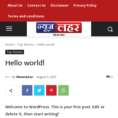
About Us
Contact Us
Disclaimer
Privacy Policy
Terms and conditions
Home
Top Stories
Hello world!
Top Stories
Hello world!
By
Newslahar
August 6, 2023
0
Welcome to WordPress. This is your first post. Edit or
delete it, then start writing!