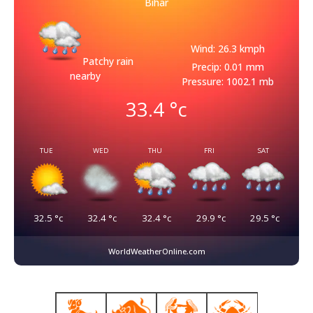
Bihar
Wind: 26.3 kmph
Patchy rain
Precip: 0.01 mm
nearby
Pressure: 1002.1 mb
33.4
°c
TUE
WED
THU
FRI
SAT
32.5
°c
32.4
°c
32.4
°c
29.9
°c
29.5
°c
WorldWeatherOnline.com