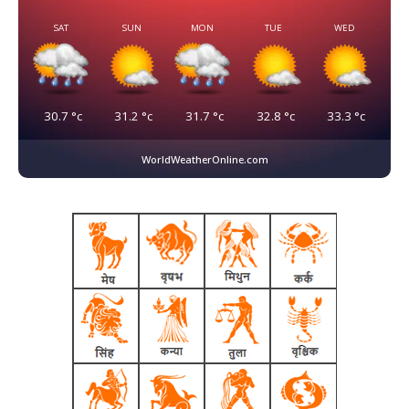
SAT
SUN
MON
TUE
WED
30.7
°c
31.2
°c
31.7
°c
32.8
°c
33.3
°c
WorldWeatherOnline.com