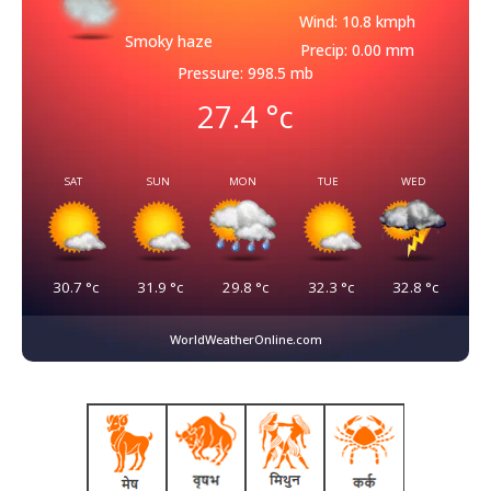
Wind: 10.8 kmph
Smoky haze
Precip: 0.00 mm
Pressure: 998.5 mb
27.4
°c
SAT
SUN
MON
TUE
WED
30.7
°c
31.9
°c
29.8
°c
32.3
°c
32.8
°c
WorldWeatherOnline.com