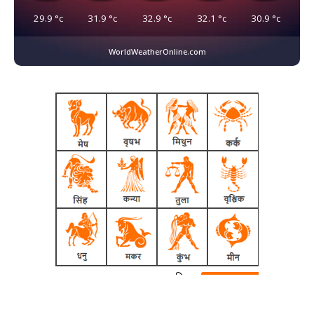
29.9
°c
31.9
°c
32.9
°c
32.1
°c
30.9
°c
WorldWeatherOnline.com