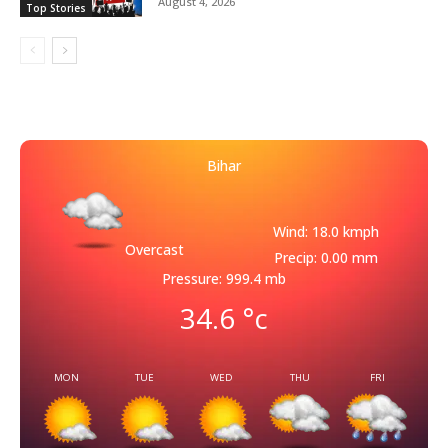
August 4, 2026
Top Stories
Bihar
Wind: 18.0 kmph
Overcast
Precip: 0.00 mm
Pressure: 999.4 mb
34.6
°c
MON
TUE
WED
THU
FRI