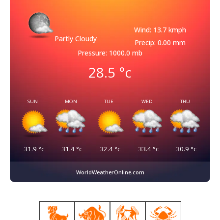
Wind: 13.7 kmph
Partly Cloudy
Precip: 0.00 mm
Pressure: 1000.0 mb
28.5
°c
SUN
MON
TUE
WED
THU
31.9
°c
31.4
°c
32.4
°c
33.4
°c
30.9
°c
WorldWeatherOnline.com