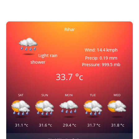
Bihar
Wind: 14.4 kmph
Light rain
Precip: 0.19 mm
shower
Pressure: 999.5 mb
33.7
°c
SAT
SUN
MON
TUE
WED
31.1
°c
31.6
°c
29.4
°c
31.7
°c
31.8
°c