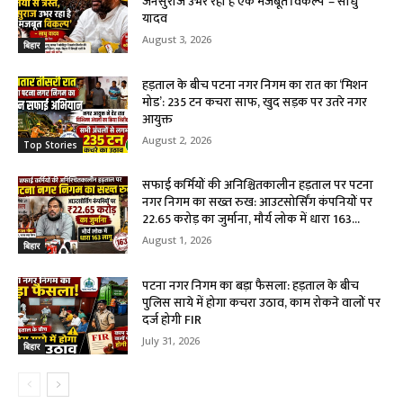
जनसुराज उभर रहा है एक मजबूत विकल्प’ – साधु
यादव
August 3, 2026
बिहार
हड़ताल के बीच पटना नगर निगम का रात का ‘मिशन
मोड’: 235 टन कचरा साफ, खुद सड़क पर उतरे नगर
आयुक्त
August 2, 2026
Top Stories
सफाई कर्मियों की अनिश्चितकालीन हड़ताल पर पटना
नगर निगम का सख्त रुख: आउटसोर्सिंग कंपनियों पर
₹22.65 करोड़ का जुर्माना, मौर्य लोक में धारा 163...
August 1, 2026
बिहार
पटना नगर निगम का बड़ा फैसला: हड़ताल के बीच
पुलिस साये में होगा कचरा उठाव, काम रोकने वालों पर
दर्ज होगी FIR
July 31, 2026
बिहार