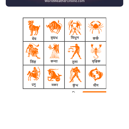
WorldWeatherOnline.com