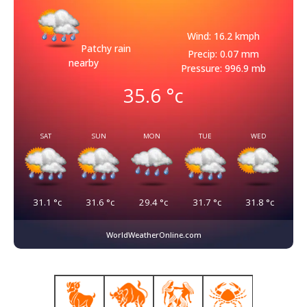
Wind: 16.2 kmph
Patchy rain
Precip: 0.07 mm
nearby
Pressure: 996.9 mb
35.6
°c
SAT
SUN
MON
TUE
WED
31.1
°c
31.6
°c
29.4
°c
31.7
°c
31.8
°c
WorldWeatherOnline.com