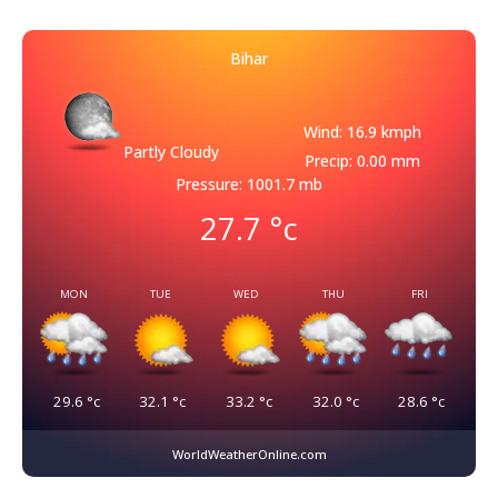
Bihar
Wind: 16.9 kmph
Partly Cloudy
Precip: 0.00 mm
Pressure: 1001.7 mb
27.7
°c
MON
TUE
WED
THU
FRI
29.6
°c
32.1
°c
33.2
°c
32.0
°c
28.6
°c
WorldWeatherOnline.com