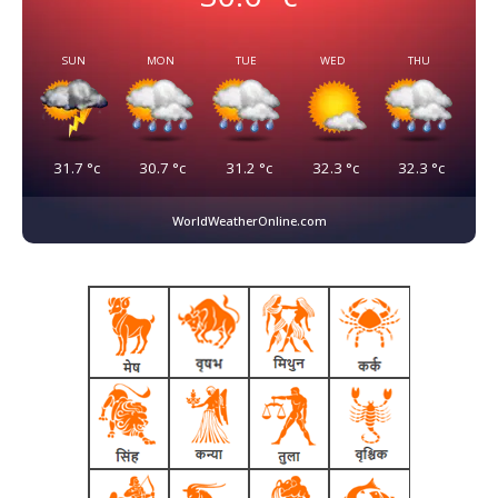
SUN
MON
TUE
WED
THU
31.7
°c
30.7
°c
31.2
°c
32.3
°c
32.3
°c
WorldWeatherOnline.com