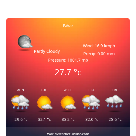
Bihar
Wind: 16.9 kmph
Partly Cloudy
Precip: 0.00 mm
Pressure: 1001.7 mb
27.7
°c
MON
TUE
WED
THU
FRI
29.6
°c
32.1
°c
33.2
°c
32.0
°c
28.6
°c
WorldWeatherOnline.com