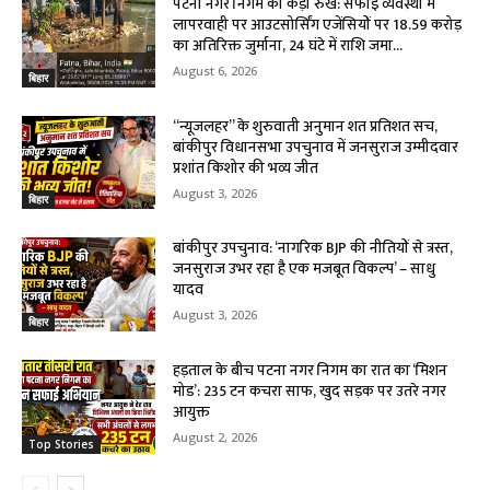
पटना नगर निगम का कड़ा रुख: सफाई व्यवस्था में
लापरवाही पर आउटसोर्सिंग एजेंसियों पर ₹18.59 करोड़
का अतिरिक्त जुर्माना, 24 घंटे में राशि जमा...
August 6, 2026
बिहार
“न्यूजलहर” के शुरुवाती अनुमान शत प्रतिशत सच,
बांकीपुर विधानसभा उपचुनाव में जनसुराज उम्मीदवार
प्रशांत किशोर की भव्य जीत
August 3, 2026
बिहार
बांकीपुर उपचुनाव: ‘नागरिक BJP की नीतियों से त्रस्त,
जनसुराज उभर रहा है एक मजबूत विकल्प’ – साधु
यादव
August 3, 2026
बिहार
हड़ताल के बीच पटना नगर निगम का रात का ‘मिशन
मोड’: 235 टन कचरा साफ, खुद सड़क पर उतरे नगर
आयुक्त
August 2, 2026
Top Stories