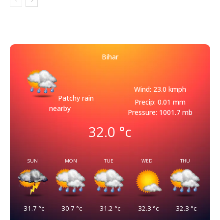
Bihar
Wind: 23.0 kmph
Patchy rain
Precip: 0.01 mm
nearby
Pressure: 1001.7 mb
32.0
°c
SUN
MON
TUE
WED
THU
31.7
°c
30.7
°c
31.2
°c
32.3
°c
32.3
°c