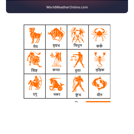
WorldWeatherOnline.com