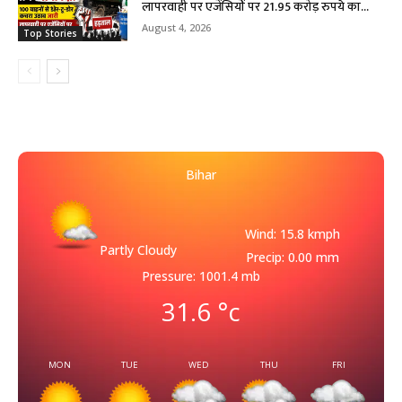
लापरवाही पर एजेंसियों पर 21.95 करोड़ रुपये का...
August 4, 2026
Top Stories
Bihar
Wind: 15.8 kmph
Partly Cloudy
Precip: 0.00 mm
Pressure: 1001.4 mb
31.6
°c
MON
TUE
WED
THU
FRI