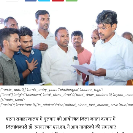
{"remix_data":[],"remix_entry_point":"challenges","source_tags":
["local"],"origin":"unknown","total_draw_time":0,"total_draw_actions":0,"layers_use
{},"tools_used":
{"resize":1,"transform":1},"is_sticker":false,"edited_since_last_sticker_save":true,"co
पटना समाहरणालय में गुरुवार को आयोजित जिला जनता दरबार में
जिलाधिकारी डॉ. त्यागराजन एस.एम. ने आम नागरिकों की समस्याएं