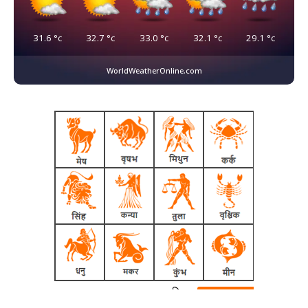
31.6
°c
32.7
°c
33.0
°c
32.1
°c
29.1
°c
WorldWeatherOnline.com