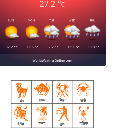
27.2
°c
SUN
MON
TUE
WED
THU
32.2
°c
32.5
°c
32.2
°c
32.2
°c
30.3
°c
WorldWeatherOnline.com