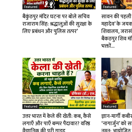
Featured
Featured
बैकुंठपुर मंदिर घटना पर बोले सचिव
सावन की पहली 
राजाराम सिंह: श्रद्धालुओं की सुरक्षा के
महादेव’ के जयकार
लिए प्रबंधन और पुलिस तत्पर’
शिवालय, जरासंध
बैकठपुर शिव मंद
भक्तों...
Featured
Featured
उत्तर भारत में केले की खेती: कब, कैसे
ज्ञान-मार्गी कब
लगाएँ और पाएँ बम्पर पैदावार? वरिष्ठ
‘नागार्जुन’ को स
वैज्ञानिक की पूरी गाइड
नमन: आयोजित हु