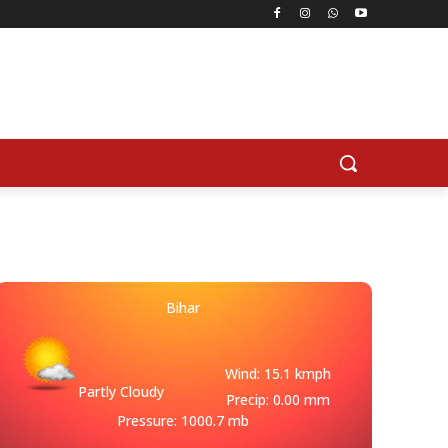
Bihar
Wind: 15.1 kmph
Partly Cloudy
Precip: 0.00 mm
Pressure: 1000.7 mb