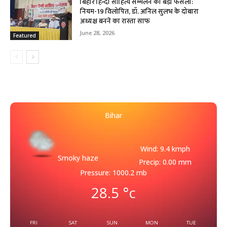
बिहार हिन्दी साहित्य सम्मेलन का बड़ा फैसला:
नियम-19 विलोपित, डॉ. अनिल सुलभ के दोबारा
अध्यक्ष बनने का रास्ता साफ
June 28, 2026
Featured
Bihar
Wind: 9.4 kmph
Smoky haze
Precip: 0.00 mm
Pressure: 1000.2 mb
28.5
°c
FRI
SAT
SUN
MON
TUE