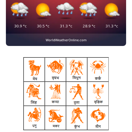
30.9
°c
30.5
°c
31.3
°c
28.9
°c
31.3
°c
WorldWeatherOnline.com