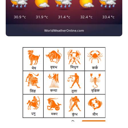
30.9
°c
31.9
°c
31.4
°c
32.4
°c
33.4
°c
WorldWeatherOnline.com