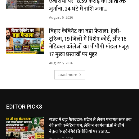
एजेंसियों पर ₹18.59 करोड़ का अतिरिक्त
जुर्माना, 24 घंटे में राशि जमा...
August 6, 2026
बिहार कैबिनेट का बड़ा फैसला: हेली-
टूरिज्म, 19 जिलों में विशेष कोर्ट, और 16
मेडिकल कॉलेजों का पीपीपी मॉडल मंजूर;
17 मुख्य प्रस्तावों पर मुहर
August 5, 2026
Load more
EDITOR PICKS
राजद में बड़ा फेरबदल: प्रदेश से लेकर पंचायत स्तर तक
की सभी कमेटियां भंग, लेकिन कार्यकर्ताओं ने शीर्ष
नेतृत्व के इर्द-गिर्द बिचौलियों पर उठाए...
August 7, 2026