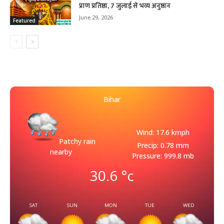
प्राण प्रतिष्ठा, 7 जुलाई से भव्य अनुष्ठान
June 29, 2026
Featured
Bihar
Wind: 17.6 kmph
Patchy rain
Precip: 0.78 mm
nearby
Pressure: 999.8 mb
30.6
°c
SAT
SUN
MON
TUE
WED