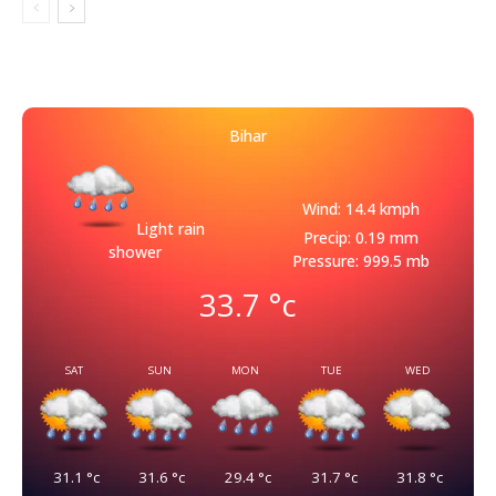
Bihar
Wind: 14.4 kmph
Light rain
Precip: 0.19 mm
shower
Pressure: 999.5 mb
33.7
°c
SAT
SUN
MON
TUE
WED
31.1
°c
31.6
°c
29.4
°c
31.7
°c
31.8
°c