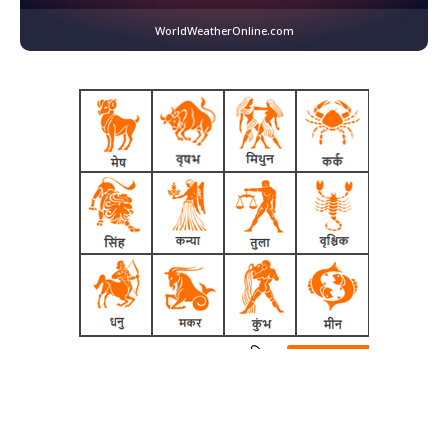
WorldWeatherOnline.com