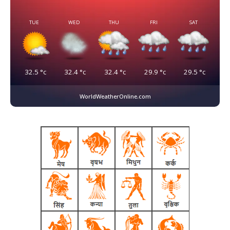
TUE
WED
THU
FRI
SAT
32.5
°c
32.4
°c
32.4
°c
29.9
°c
29.5
°c
WorldWeatherOnline.com