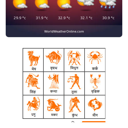
29.9
°c
31.9
°c
32.9
°c
32.1
°c
30.9
°c
WorldWeatherOnline.com