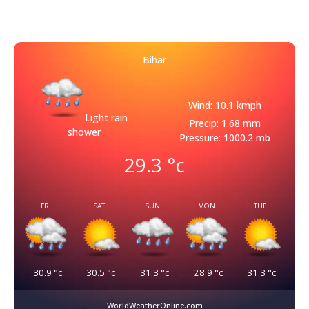
Bihar
Wind: 10.1 kmph
Light rain
Precip: 1.68 mm
shower
Pressure: 1000.2 mb
29.3
°c
FRI
SAT
SUN
MON
TUE
30.9
°c
30.5
°c
31.3
°c
28.9
°c
31.3
°c
WorldWeatherOnline.com