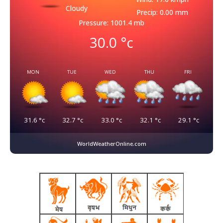
Cloudy
Precip: 0.00 mm
Pressure: 1001.4 mb
30.0
°c
MON
TUE
WED
THU
FRI
31.6
°c
32.7
°c
33.0
°c
32.1
°c
29.1
°c
WorldWeatherOnline.com