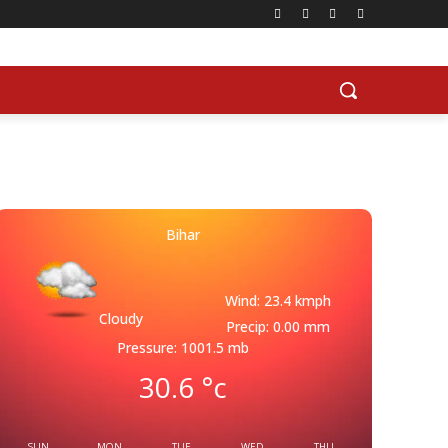
Bihar
Wind: 23.4 kmph
Cloudy
Precip: 0.00 mm
Pressure: 1001.5 mb
30.6
°c
SUN
MON
TUE
WED
THU