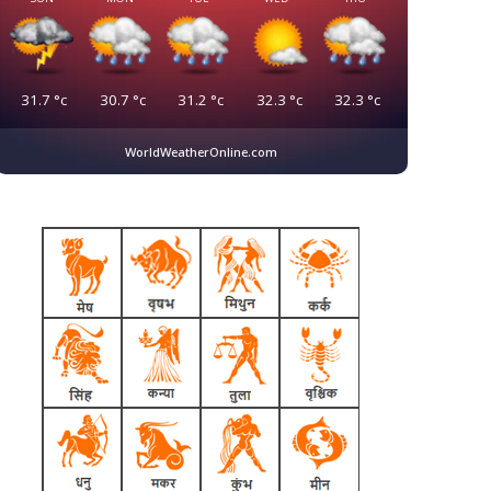
31.7
°c
30.7
°c
31.2
°c
32.3
°c
32.3
°c
WorldWeatherOnline.com