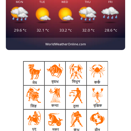
MON
TUE
WED
THU
FRI
29.6
°c
32.1
°c
33.2
°c
32.0
°c
28.6
°c
WorldWeatherOnline.com