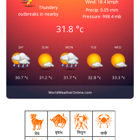
Wind: 18.4 kmph
Thundery
Precip: 0.05 mm
outbreaks in nearby
Pressure: 998.4 mb
31.8
°c
SAT
SUN
MON
TUE
WED
30.7
°c
31.2
°c
31.7
°c
32.8
°c
33.3
°c
WorldWeatherOnline.com