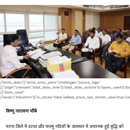
{"remix_data":[],"remix_entry_point":"challenges","source_tags":
[],"origin":"unknown","total_draw_time":0,"total_draw_actions":0,"layers_used":0,"
{},"tools_used":
{"resize":1,"transform":1},"is_sticker":false,"edited_since_last_sticker_save":true,"co
बिष्णु नारायण चौबे
पटना जिले में दरधा और फल्गु नदियों के जलस्तर में अचानक हुई वृद्धि को