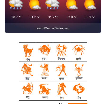
30.7
°c
31.2
°c
31.7
°c
32.8
°c
33.3
°c
WorldWeatherOnline.com