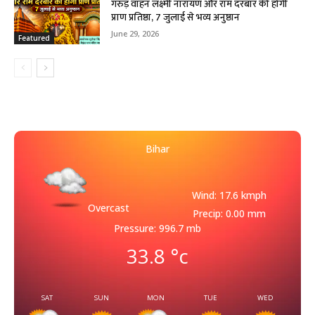
गरुड़ वाहन लक्ष्मी नारायण और राम दरबार की होगी
प्राण प्रतिष्ठा, 7 जुलाई से भव्य अनुष्ठान
June 29, 2026
Featured
Bihar
Wind: 17.6 kmph
Overcast
Precip: 0.00 mm
Pressure: 996.7 mb
33.8
°c
SAT
SUN
MON
TUE
WED